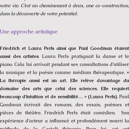
votre vie. C’est un cheminement à deux, une co-construction,
dans la découverte de votre potentiel.
Une approche artistique
Friedrich et Laura Perls ainsi que Paul Goodman étaient
aussi des artistes
. Laura Perls pratiquait la danse et l
piano. Cela lui arrivait pendant ses consultations d’utiliser
la musique et la poésie comme médium thérapeutique.
«
La thérapie aussi est un art. Elle relève davantage du
domaine des arts que celui des sciences. Elle requiert
beaucoup d’intuition et de sensibilité… » (Laura Perls).
Paul
Goodman écrivait des romans, des essais, poèmes et
pièces de théâtre. Friedrich Perls était comédien. Son
expérience d’acteur a influencé et profondément nourri la
méthode de la Gestalt thérapie. Pour lui, cet art