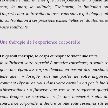
l’existence humaine telles que la responsabilité, la quête de
sens, la mort, la solitude, l’isolement, la limitation ou
l’imperfection. Je travaillerai avec vous sur ce qui bloque, où
la confrontation à ces pressions existentielles est douloureuse
voire souffrante.
Une thérapie de l’expérience corporelle
En gestalt thérapie, le corps et l’esprit forment une unité.
Je solliciterai votre capacité à prendre conscience, à sentir ce
que vous éprouvez corporellement, en posant des questions
telle que : « lorsque vous me parlez de votre angoisse,
comment l’éprouvez-vous dans votre corps ? » ou par le biais
d’observations : « j’observe que vos yeux rougissent quand
vous évoquez ce souvenir… ». Je vous amènerai à plus de
conscience corporelle, à décrire ce que vous ressentez sur le